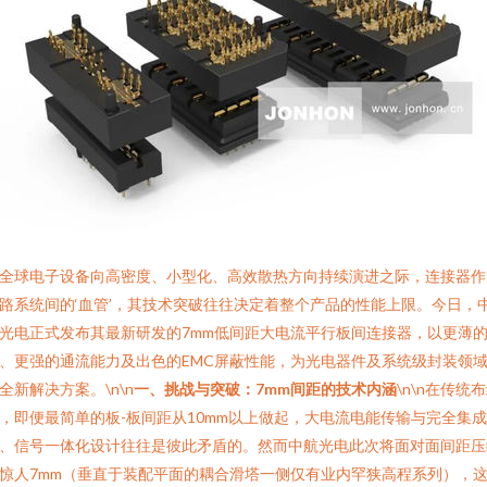
全球电子设备向高密度、小型化、高效散热方向持续演进之际，连接器作
路系统间的‘血管’，其技术突破往往决定着整个产品的性能上限。今日，
光电正式发布其最新研发的7mm低间距大电流平行板间连接器，以更薄
、更强的通流能力及出色的EMC屏蔽性能，为光电器件及系统级封装领
全新解决方案。\n\n
一、挑战与突破：7mm间距的技术内涵
\n\n在传统
，即便最简单的板-板间距从10mm以上做起，大电流电能传输与完全集成
、信号一体化设计往往是彼此矛盾的。然而中航光电此次将面对面间距压
惊人7mm（垂直于装配平面的耦合滑塔一侧仅有业内罕狭高程系列），