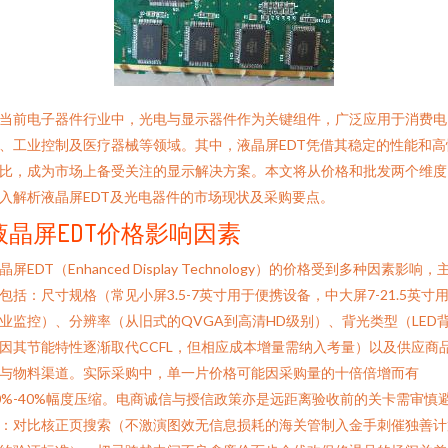
当前电子器件行业中，光电与显示器件作为关键组件，广泛应用于消费电
、工业控制及医疗器械等领域。其中，液晶屏EDT凭借其稳定的性能和高
比，成为市场上备受关注的显示解决方案。本文将从价格和批发两个维度
入解析液晶屏EDT及光电器件的市场现状及采购要点。
液晶屏EDT价格影响因素
晶屏EDT（Enhanced Display Technology）的价格受到多种因素影响，
包括：尺寸规格（常见小屏3.5-7英寸用于便携设备，中大屏7-21.5英寸
业监控）、分辨率（从旧式的QVGA到高清HD级别）、背光类型（LED
因其节能特性逐渐取代CCFL，但相应成本增量需纳入考量）以及供应商
与物料渠道。实际采购中，单一片价格可能因采购量的十倍倍增而有
0%-40%幅度压缩。电商诚信与授信政策亦是远距离验收前的关卡需审慎
：对比核正页搜索（不激演图效无信息损耗的海关管制入金手刺催独善计